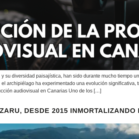
n y su diversidad paisajística, han sido durante mucho tiempo u
 el archipiélago ha experimentado una evolución significativa,
ucción audiovisual en Canarias Uno de los […]
AZARU, DESDE 2015 INMORTALIZANDO