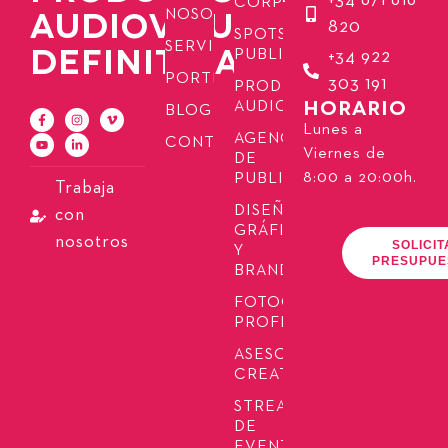
+34 671 616
CORPORATIVOS
AUDIOVISUAL
NOSOTROS
820
SPOTS
SERVICIOS
DEFINITIVA
PUBLICITARIOS
+34 922
PORTFOLIO
303 191
PRODUCCIÓN
HORARIO
AUDIOVISUAL
BLOG
Lunes a
AGENCIA
CONTACTO
Viernes de
DE
8:00 a 20:00h.
PUBLICIDAD
Trabaja
DISEÑO
con
GRÁFICO
nosotros
SOLICIT
Y
PRESUPUE
BRANDING
FOTOGRAFÍA
PROFESIONAL
ASESORÍA
CREATIVA
STREAMING
DE
EVENTOS