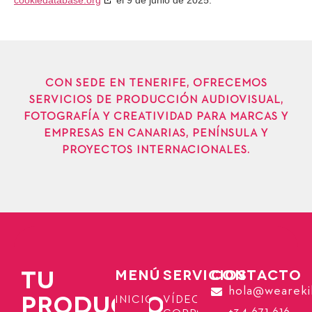
cookiedatabase.org
el 9 de junio de 2025.
CON SEDE EN TENERIFE, OFRECEMOS
SERVICIOS DE PRODUCCIÓN AUDIOVISUAL,
FOTOGRAFÍA Y CREATIVIDAD PARA MARCAS Y
EMPRESAS EN CANARIAS, PENÍNSULA Y
PROYECTOS INTERNACIONALES.
TU
MENÚ
SERVICIOS
CONTACTO
hola@weareki
PRODUCTORA
INICIO
VÍDEOS