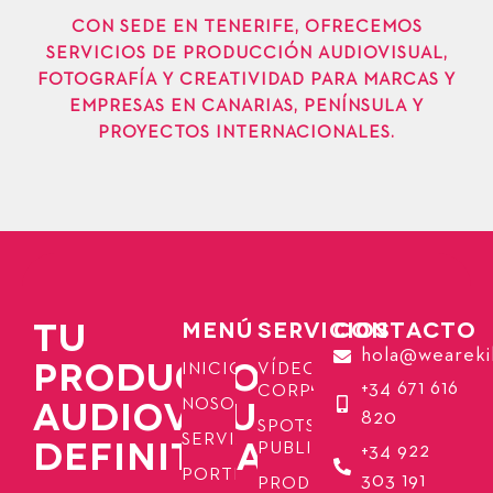
CON SEDE EN TENERIFE, OFRECEMOS
SERVICIOS DE PRODUCCIÓN AUDIOVISUAL,
FOTOGRAFÍA Y CREATIVIDAD PARA MARCAS Y
EMPRESAS EN CANARIAS, PENÍNSULA Y
PROYECTOS INTERNACIONALES.
TU
MENÚ
SERVICIOS
CONTACTO
hola@weareki
PRODUCTORA
INICIO
VÍDEOS
+34 671 616
CORPORATIVOS
AUDIOVISUAL
NOSOTROS
820
SPOTS
SERVICIOS
DEFINITIVA
PUBLICITARIOS
+34 922
PORTFOLIO
303 191
PRODUCCIÓN