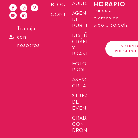
HORARIO
AUDIOVISUAL
BLOG
Lunes a
AGENCIA
CONTACTO
Viernes de
DE
8:00 a 20:00h.
PUBLICIDAD
Trabaja
DISEÑO
con
GRÁFICO
nosotros
SOLICIT
Y
PRESUPUE
BRANDING
FOTOGRAFÍA
PROFESIONAL
ASESORÍA
CREATIVA
STREAMING
DE
EVENTOS
GRABACIÓN
CON
DRONES