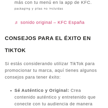
más con tu menú en la app de KFC.
ᵖᵃᶜᵏᵃᵍⁱⁿᵍ ʸ ᵖⁱˡᵃˢ ⁿᵒ ⁱⁿᶜˡᵘⁱᵈᵃˢ
♬ sonido original – KFC España
CONSEJOS PARA EL ÉXITO EN
TIKTOK
Si estás considerando utilizar TikTok para
promocionar tu marca, aquí tienes algunos
consejos para tener éxito:
Sé Auténtico y Original:
Crea
contenido auténtico y entretenido que
conecte con tu audiencia de manera