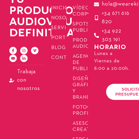
hola@weareki
PRODUCTORA
INICIO
VÍDEOS
+34 671 616
CORPORATIVOS
AUDIOVISUAL
NOSOTROS
820
SPOTS
SERVICIOS
DEFINITIVA
PUBLICITARIOS
+34 922
PORTFOLIO
303 191
PRODUCCIÓN
HORARIO
AUDIOVISUAL
BLOG
Lunes a
AGENCIA
CONTACTO
Viernes de
DE
8:00 a 20:00h.
PUBLICIDAD
Trabaja
DISEÑO
con
GRÁFICO
nosotros
SOLICIT
Y
PRESUPUE
BRANDING
FOTOGRAFÍA
PROFESIONAL
ASESORÍA
CREATIVA