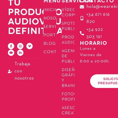
TU
MENÚ
SERVICIOS
CONTACTO
hola@weareki
PRODUCTORA
INICIO
VÍDEOS
+34 671 616
CORPORATIVOS
AUDIOVISUAL
NOSOTROS
820
SPOTS
SERVICIOS
DEFINITIVA
PUBLICITARIOS
+34 922
PORTFOLIO
303 191
PRODUCCIÓN
HORARIO
AUDIOVISUAL
BLOG
Lunes a
AGENCIA
CONTACTO
Viernes de
DE
8:00 a 20:00h.
PUBLICIDAD
Trabaja
DISEÑO
con
GRÁFICO
nosotros
SOLICIT
Y
PRESUPUE
BRANDING
FOTOGRAFÍA
PROFESIONAL
ASESORÍA
CREATIVA