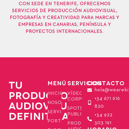
CON SEDE EN TENERIFE, OFRECEMOS
SERVICIOS DE PRODUCCIÓN AUDIOVISUAL,
FOTOGRAFÍA Y CREATIVIDAD PARA MARCAS Y
EMPRESAS EN CANARIAS, PENÍNSULA Y
PROYECTOS INTERNACIONALES.
TU
MENÚ
SERVICIOS
CONTACTO
hola@weareki
PRODUCTORA
INICIO
VÍDEOS
+34 671 616
CORPORATIVOS
AUDIOVISUAL
NOSOTROS
820
SPOTS
SERVICIOS
DEFINITIVA
PUBLICITARIOS
+34 922
PORTFOLIO
303 191
PRODUCCIÓN