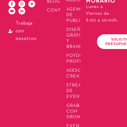
HORARIO
AUDIOVISUAL
BLOG
Lunes a
AGENCIA
CONTACTO
Viernes de
DE
8:00 a 20:00h.
PUBLICIDAD
Trabaja
DISEÑO
con
GRÁFICO
nosotros
SOLICIT
Y
PRESUPUE
BRANDING
FOTOGRAFÍA
PROFESIONAL
ASESORÍA
CREATIVA
STREAMING
DE
EVENTOS
GRABACIÓN
CON
DRONES
EVENTOS