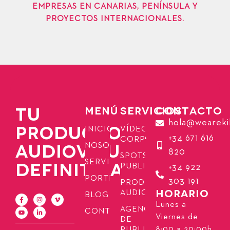
EMPRESAS EN CANARIAS, PENÍNSULA Y
PROYECTOS INTERNACIONALES.
TU
MENÚ
SERVICIOS
CONTACTO
hola@weareki
PRODUCTORA
INICIO
VÍDEOS
+34 671 616
CORPORATIVOS
AUDIOVISUAL
NOSOTROS
820
SPOTS
SERVICIOS
DEFINITIVA
PUBLICITARIOS
+34 922
PORTFOLIO
303 191
PRODUCCIÓN
HORARIO
AUDIOVISUAL
BLOG
Lunes a
AGENCIA
CONTACTO
Viernes de
DE
8:00 a 20:00h.