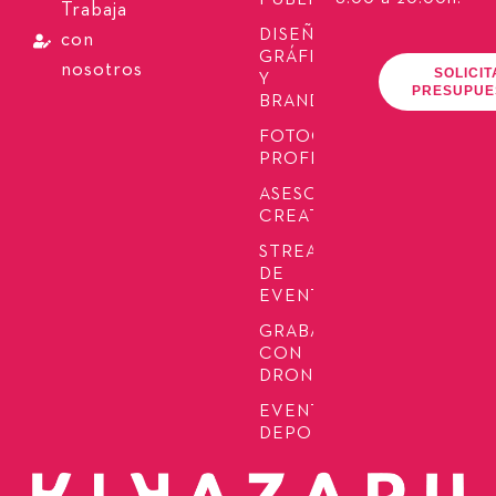
PUBLICIDAD
Trabaja
DISEÑO
con
GRÁFICO
nosotros
SOLICIT
Y
PRESUPUE
BRANDING
FOTOGRAFÍA
PROFESIONAL
ASESORÍA
CREATIVA
STREAMING
DE
EVENTOS
GRABACIÓN
CON
DRONES
EVENTOS
DEPORTIVOS