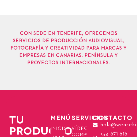
CON SEDE EN TENERIFE, OFRECEMOS
SERVICIOS DE PRODUCCIÓN AUDIOVISUAL,
FOTOGRAFÍA Y CREATIVIDAD PARA MARCAS Y
EMPRESAS EN CANARIAS, PENÍNSULA Y
PROYECTOS INTERNACIONALES.
TU
MENÚ
SERVICIOS
CONTACTO
hola@weareki
PRODUCTORA
INICIO
VÍDEOS
+34 671 616
CORPORATIVOS