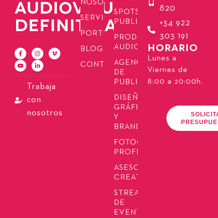
AUDIOVISUAL
NOSOTROS
820
SPOTS
SERVICIOS
DEFINITIVA
PUBLICITARIOS
+34 922
PORTFOLIO
303 191
PRODUCCIÓN
HORARIO
AUDIOVISUAL
BLOG
Lunes a
AGENCIA
CONTACTO
Viernes de
DE
8:00 a 20:00h.
PUBLICIDAD
Trabaja
DISEÑO
con
GRÁFICO
nosotros
SOLICIT
Y
PRESUPUE
BRANDING
FOTOGRAFÍA
PROFESIONAL
ASESORÍA
CREATIVA
STREAMING
DE
EVENTOS