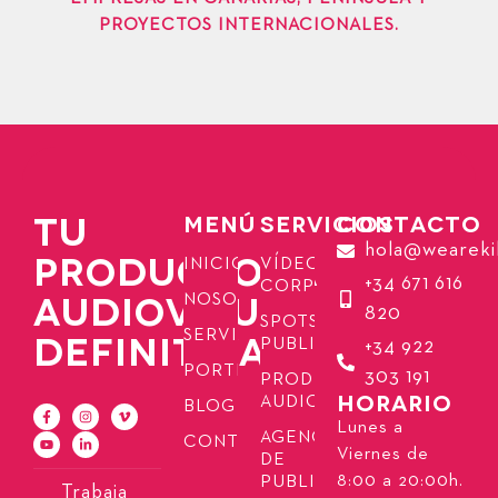
PROYECTOS INTERNACIONALES.
TU
MENÚ
SERVICIOS
CONTACTO
hola@weareki
PRODUCTORA
INICIO
VÍDEOS
+34 671 616
CORPORATIVOS
AUDIOVISUAL
NOSOTROS
820
SPOTS
SERVICIOS
DEFINITIVA
PUBLICITARIOS
+34 922
PORTFOLIO
303 191
PRODUCCIÓN
HORARIO
AUDIOVISUAL
BLOG
Lunes a
AGENCIA
CONTACTO
Viernes de
DE
8:00 a 20:00h.
PUBLICIDAD
Trabaja