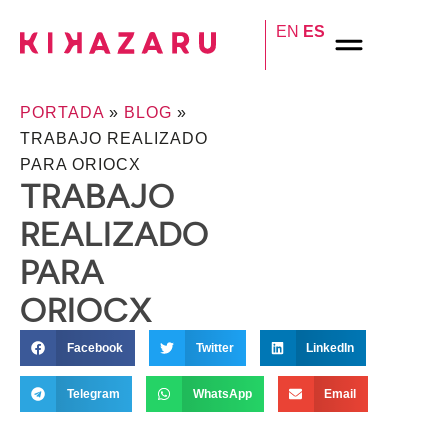
EN
ES
PORTADA
»
BLOG
»
TRABAJO REALIZADO
PARA ORIOCX
TRABAJO
REALIZADO
PARA
ORIOCX
Facebook
Twitter
LinkedIn
Telegram
WhatsApp
Email