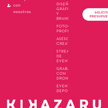
DISEÑO
con
GRÁFICO
nosotros
SOLICIT
Y
PRESUPUE
BRANDING
FOTOGRAFÍA
PROFESIONAL
ASESORÍA
CREATIVA
STREAMING
DE
EVENTOS
GRABACIÓN
CON
DRONES
EVENTOS
DEPORTIVOS