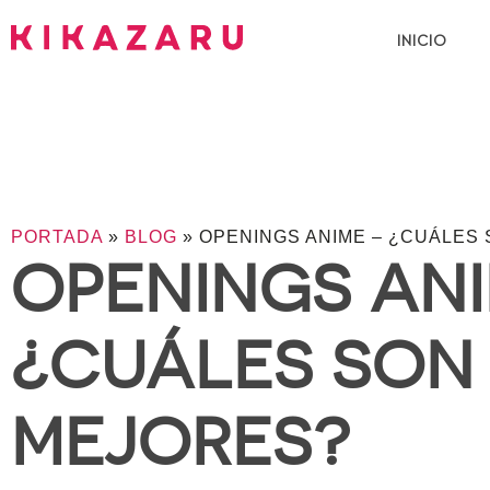
INICIO
PORTADA
»
BLOG
»
OPENINGS ANIME – ¿CUÁLES
OPENINGS ANI
¿CUÁLES SON
MEJORES?