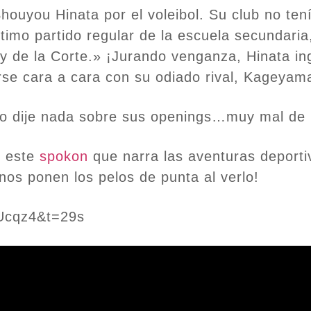
houyou Hinata por el voleibol. Su club no te
último partido regular de la escuela secundar
 de la Corte.» ¡Jurando venganza, Hinata ing
arse cara a cara con su odiado rival, Kageya
o dije nada sobre sus openings…muy mal de 
, este
spokon
que narra las aventuras deportiv
nos ponen los pelos de punta al verlo!
Ucqz4&t=29s