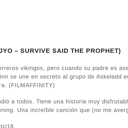
NJYO – SURVIVE SAID THE PROPHET)
uerreros vikingos, pero cuando su padre es as
inn se une en secreto al grupo de Askeladd e
rra. (FILMAFFINITY)
ió a todos. Tiene una historia muy disfrutabl
ening. Una increíble canción que (no me ave
-gU18