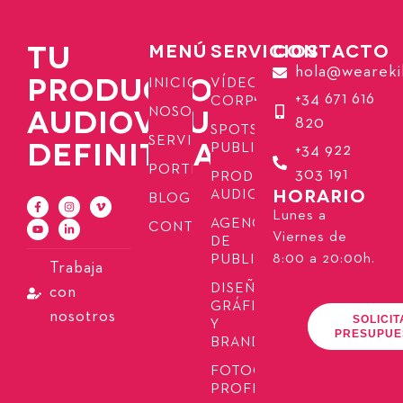
TU
MENÚ
SERVICIOS
CONTACTO
hola@weareki
PRODUCTORA
INICIO
VÍDEOS
+34 671 616
CORPORATIVOS
AUDIOVISUAL
NOSOTROS
820
SPOTS
SERVICIOS
DEFINITIVA
PUBLICITARIOS
+34 922
PORTFOLIO
303 191
PRODUCCIÓN
HORARIO
AUDIOVISUAL
BLOG
Lunes a
AGENCIA
CONTACTO
Viernes de
DE
8:00 a 20:00h.
PUBLICIDAD
Trabaja
DISEÑO
con
GRÁFICO
nosotros
SOLICIT
Y
PRESUPUE
BRANDING
FOTOGRAFÍA
PROFESIONAL