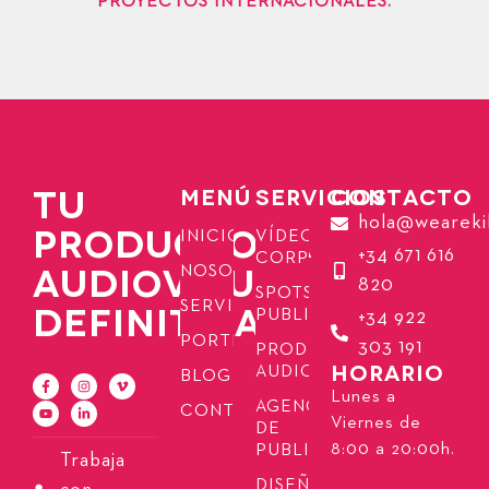
PROYECTOS INTERNACIONALES.
TU
MENÚ
SERVICIOS
CONTACTO
hola@weareki
PRODUCTORA
INICIO
VÍDEOS
+34 671 616
CORPORATIVOS
AUDIOVISUAL
NOSOTROS
820
SPOTS
SERVICIOS
DEFINITIVA
PUBLICITARIOS
+34 922
PORTFOLIO
303 191
PRODUCCIÓN
HORARIO
AUDIOVISUAL
BLOG
Lunes a
AGENCIA
CONTACTO
Viernes de
DE
8:00 a 20:00h.
PUBLICIDAD
Trabaja
DISEÑO