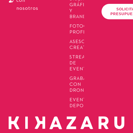
con
GRÁFICO
nosotros
SOLICIT
Y
PRESUPUE
BRANDING
FOTOGRAFÍA
PROFESIONAL
ASESORÍA
CREATIVA
STREAMING
DE
EVENTOS
GRABACIÓN
CON
DRONES
EVENTOS
DEPORTIVOS