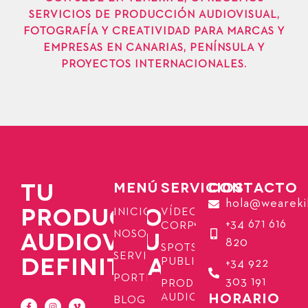
SERVICIOS DE PRODUCCIÓN AUDIOVISUAL,
FOTOGRAFÍA Y CREATIVIDAD PARA MARCAS Y
EMPRESAS EN CANARIAS, PENÍNSULA Y
PROYECTOS INTERNACIONALES.
TU
MENÚ
SERVICIOS
CONTACTO
hola@weareki
PRODUCTORA
INICIO
VÍDEOS
+34 671 616
CORPORATIVOS
AUDIOVISUAL
NOSOTROS
820
SPOTS
SERVICIOS
DEFINITIVA
PUBLICITARIOS
+34 922
PORTFOLIO
303 191
PRODUCCIÓN
HORARIO
AUDIOVISUAL
BLOG