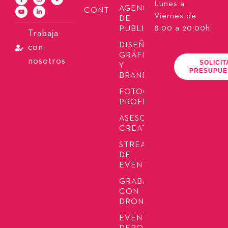
Lunes a
AGENCIA
CONTACTO
Viernes de
DE
8:00 a 20:00h.
PUBLICIDAD
Trabaja
DISEÑO
con
GRÁFICO
nosotros
SOLICIT
Y
PRESUPUE
BRANDING
FOTOGRAFÍA
PROFESIONAL
ASESORÍA
CREATIVA
STREAMING
DE
EVENTOS
GRABACIÓN
CON
DRONES
EVENTOS