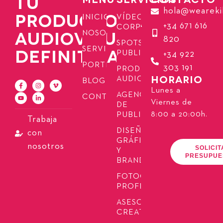
TU
hola@weareki
PRODUCTORA
INICIO
VÍDEOS
+34 671 616
CORPORATIVOS
AUDIOVISUAL
NOSOTROS
820
SPOTS
SERVICIOS
DEFINITIVA
PUBLICITARIOS
+34 922
PORTFOLIO
303 191
PRODUCCIÓN
HORARIO
AUDIOVISUAL
BLOG
Lunes a
AGENCIA
CONTACTO
Viernes de
DE
8:00 a 20:00h.
PUBLICIDAD
Trabaja
DISEÑO
con
GRÁFICO
nosotros
SOLICIT
Y
PRESUPUE
BRANDING
FOTOGRAFÍA
PROFESIONAL
ASESORÍA
CREATIVA