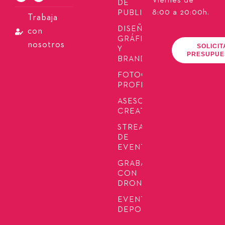
Viernes de
DE
8:00 a 20:00h.
PUBLICIDAD
Trabaja
DISEÑO
con
GRÁFICO
nosotros
SOLICIT
Y
PRESUPUE
BRANDING
FOTOGRAFÍA
PROFESIONAL
ASESORÍA
CREATIVA
STREAMING
DE
EVENTOS
GRABACIÓN
CON
DRONES
EVENTOS
DEPORTIVOS