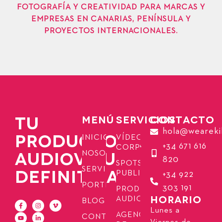
FOTOGRAFÍA Y CREATIVIDAD PARA MARCAS Y
EMPRESAS EN CANARIAS, PENÍNSULA Y
PROYECTOS INTERNACIONALES.
TU
MENÚ
SERVICIOS
CONTACTO
hola@weareki
PRODUCTORA
INICIO
VÍDEOS
+34 671 616
CORPORATIVOS
AUDIOVISUAL
NOSOTROS
820
SPOTS
SERVICIOS
DEFINITIVA
PUBLICITARIOS
+34 922
PORTFOLIO
303 191
PRODUCCIÓN
HORARIO
AUDIOVISUAL
BLOG
Lunes a
AGENCIA
CONTACTO