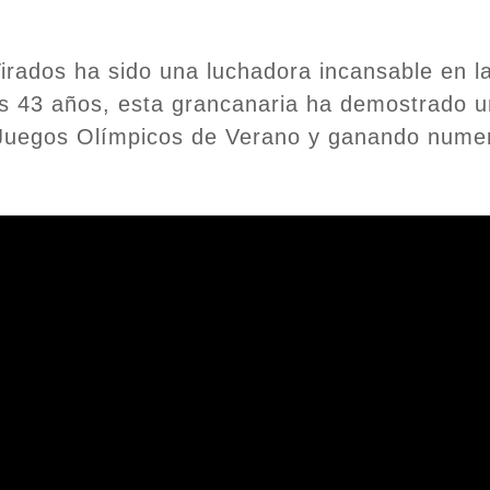
irados ha sido una luchadora incansable en l
 sus 43 años, esta grancanaria ha demostrado 
 Juegos Olímpicos de Verano y ganando num