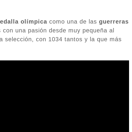
edalla olímpica
como una de las
guerreras
os con una pasión desde muy pequeña al
la selección, con 1034 tantos y la que más