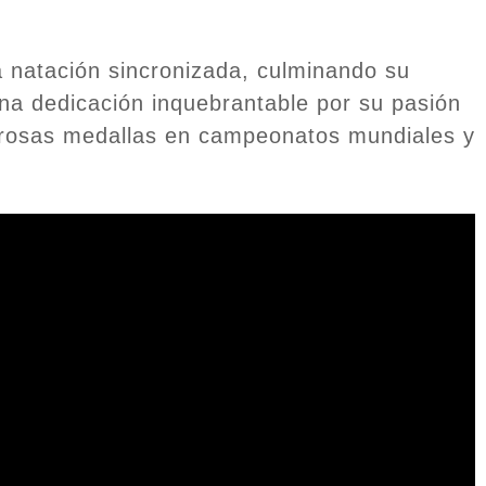
a natación sincronizada, culminando su
una dedicación inquebrantable por su pasión
erosas medallas en campeonatos mundiales y