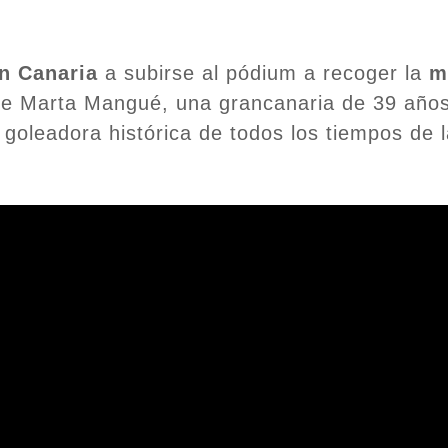
n Canaria
a subirse al pódium a recoger la
m
 de Marta Mangué, una grancanaria de 39 añ
goleadora histórica de todos los tiempos de 