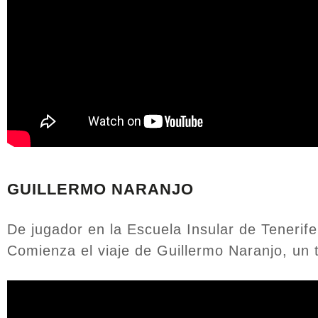
GUILLERMO NARANJO
De jugador en la Escuela Insular de Tenerif
Comienza el viaje de Guillermo Naranjo, un 