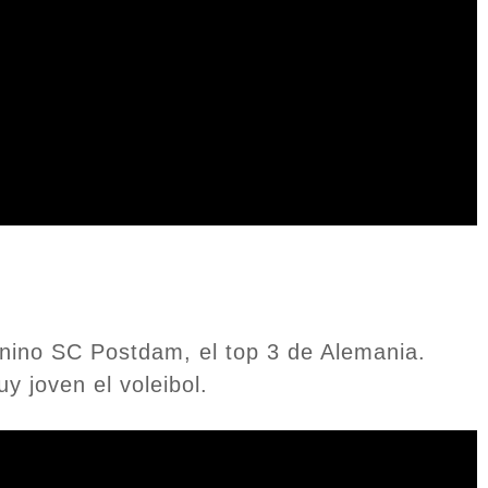
enino SC Postdam, el top 3 de Alemania.
 joven el voleibol.