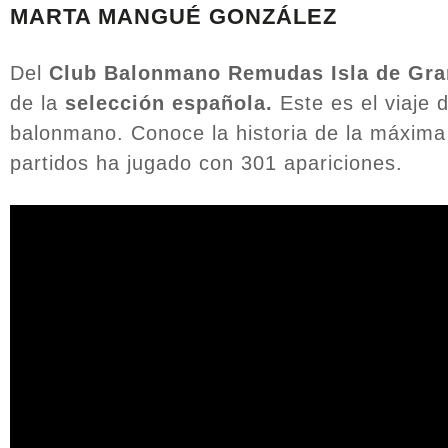
MARTA MANGUÉ GONZÁLEZ
Del
Club Balonmano Remudas Isla de Gra
de la
selección española.
Este es el viaje
balonmano. Conoce la historia de la máxima 
partidos ha jugado con 301 apariciones.