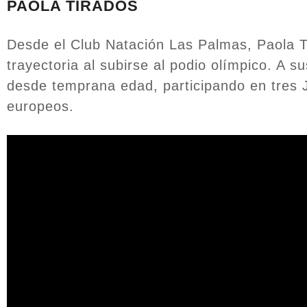
PAOLA TIRADOS
Desde el Club Natación Las Palmas, Paola T
trayectoria al subirse al podio olímpico. A
desde temprana edad, participando en tres
europeos.