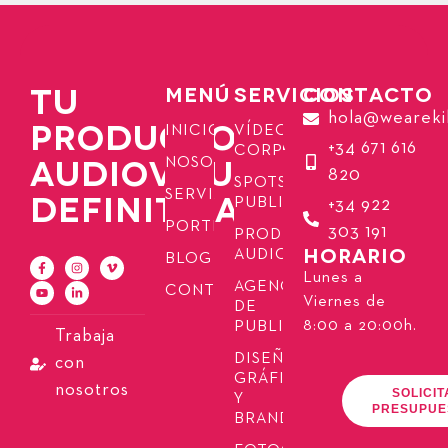
TU
MENÚ
SERVICIOS
CONTACTO
hola@weareki
PRODUCTORA
INICIO
VÍDEOS
+34 671 616
CORPORATIVOS
AUDIOVISUAL
NOSOTROS
820
SPOTS
SERVICIOS
DEFINITIVA
PUBLICITARIOS
+34 922
PORTFOLIO
303 191
PRODUCCIÓN
HORARIO
AUDIOVISUAL
BLOG
Lunes a
AGENCIA
CONTACTO
Viernes de
DE
8:00 a 20:00h.
PUBLICIDAD
Trabaja
DISEÑO
con
GRÁFICO
nosotros
SOLICIT
Y
PRESUPUE
BRANDING